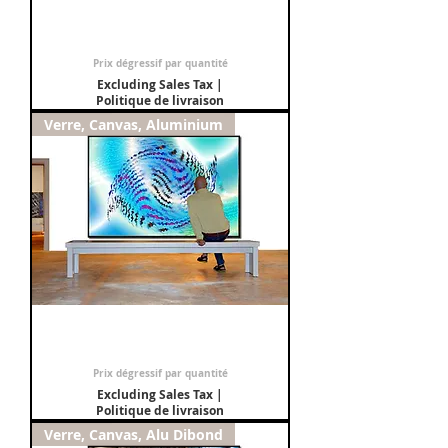
Tableau : Cadran solaire 10 bleu
Sale Price
From
€150.00
Prix dégressif par quantité
Excluding Sales Tax
|
Politique de livraison
Verre, Canvas, Aluminium
Tableau : Soleil 9 bleu
Sale Price
From
€150.00
Prix dégressif par quantité
Excluding Sales Tax
|
Politique de livraison
Verre, Canvas, Alu Dibond