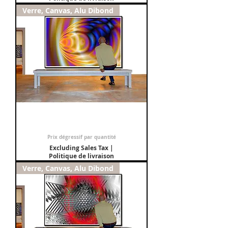
Verre, Canvas, Alu Dibond
Tableau : Sensualité
Sale Price
From
€150.00
Prix dégressif par quantité
Excluding Sales Tax
|
Politique de livraison
Verre, Canvas, Alu Dibond