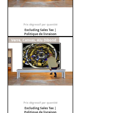
Tableau : Chaos 1
Sale Price
From
€150.00
Prix dégressif par quantité
Excluding Sales Tax
|
Politique de livraison
Verre, Canvas, Alu Dibond
Tableau : Chaos 7
Sale Price
From
€150.00
Prix dégressif par quantité
Excluding Sales Tax
|
Politique de livraison