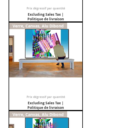
Sale Price
From
€150.00
Prix dégressif par quantité
Excluding Sales Tax
|
Politique de livraison
Verre, Canvas, Alu Dibond
Tableau : Ondes 18
Sale Price
From
€150.00
Prix dégressif par quantité
Excluding Sales Tax
|
Politique de livraison
Verre, Canvas, Alu Dibond