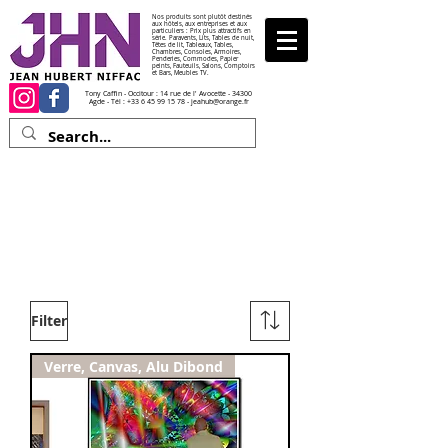
Nos produits sont plutôt destinés
aux hôtels, aux entreprises et aux
particuliers : Prix plus attractifs en
série. Paravents, Lits, Tables de nuit,
Têtes de lit, Tableaux, Tables,
Chambres, Consoles, Armoires,
Penderies, Commodes, Papier
peints, Fauteuils, Salons, Comptoirs
et Bars, Meubles TV.
Tony Caffin - Occitour : 14 rue de l' Avocette - 34300
Agde - Tél :
+33 6 45 99 15 78
-
jeahub@orange.fr
Les tableaux
Les prix des tableaux sont indiqués ici à
titre indicatif et peuvent changer suivant
l'évolution du prix des matières premières .
Un devis vous sera proposé avant toute
vente.
Filter
Verre, Canvas, Alu Dibond