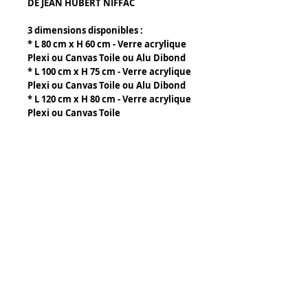
DE JEAN HUBERT NIFFAC
3 dimensions disponibles :
* L 80 cm x H 60 cm - Verre acrylique
Plexi ou Canvas Toile ou Alu Dibond
* L 100 cm x H 75 cm - Verre acrylique
Plexi ou Canvas Toile ou Alu Dibond
* L 120 cm x H 80 cm - Verre acrylique
Plexi ou Canvas Toile
Details
Composants par tableau :
- Verre acrylique plexiglass :
épaisseur 3 à 5 mm suivant la taille
du tableau. Accrochage mural par 2
baguettes aluminium fournies avec
Tony Caffin Occitour
le tableau.
14 rue de l' Avocette
- Canvas ou toile d'artiste. Prévoir
34300 Agde
montage sur chassis bois.
FRANCE
Accrochage mural par piton.
www.jean-hubert-niffac.com
- Alu Dibond : blanc, épaisseur 3 mm,
HD Haute Résolution, Plastification