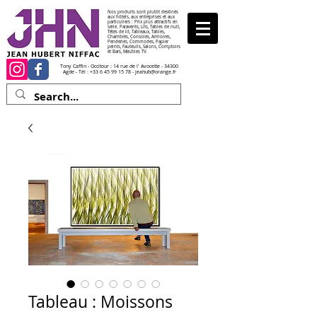
Nos produits sont plutôt destinés
aux hôtels, aux entreprises et aux
particuliers : Prix plus attractifs en
série. Paravents, Lits, Tables de nuit,
Têtes de lit, Tableaux, Tables,
Chambres, Consoles, Armoires,
Penderies, Commodes, Papier
peints, Fauteuils, Salons, Comptoirs
et Bars, Meubles TV.
Tony Caffin - Occitour : 14 rue de l' Avocette - 34300
Agde - Tél :
+33 6 45 99 15 78
-
jeahub@orange.fr
Tableau : Moissons