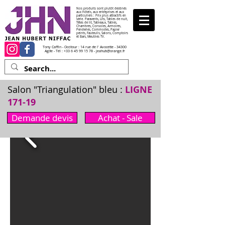
Nos produits sont plutôt destinés
aux hôtels, aux entreprises et aux
particuliers : Prix plus attractifs en
série. Paravents, Lits, Tables de nuit,
Têtes de lit, Tableaux, Tables,
Chambres, Consoles, Armoires,
Penderies, Commodes, Papier
peints, Fauteuils, Salons, Comptoirs
et Bars, Meubles TV.
Tony Caffin - Occitour : 14 rue de l' Avocette - 34300
Agde - Tél :
+33 6 45 99 15 78
-
jeahub@orange.fr
Salon "Triangulation" bleu :
LIGNE
171-19
Demande devis
Achat - Sale