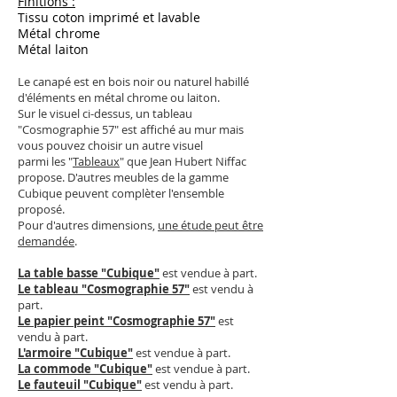
Finitions :
Tissu coton imprimé et lavable
Métal chrome
Métal laiton
Le canapé est en bois noir ou naturel habillé
d'éléments en métal chrome ou laiton.
Sur le visuel ci-dessus, un tableau
"Cosmographie 57" est affiché au mur mais
vous pouvez choisir un autre visuel
parmi les "
Tableaux
" que Jean Hubert Niffac
propose.
D'autres meubles de la gamme
Cubique peuvent complèter l'ensemble
proposé.
Pour d'autres dimensions,
une étude peut être
demandée
.
La table basse "Cubique"
est vendue à part.
Le tableau "Cosmographie 57"
est vendu à
part.
Le papier peint "Cosmographie 57"
est
vendu à part.
L'armoire "Cubique"
est vendue à part.
La commode "Cubique"
est vendue à part.
Le fauteuil "Cubique"
est vendu à part.