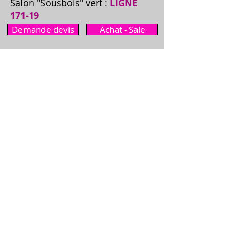
Salon "Sousbois" vert :
LIGNE
171-19
Demande devis
Achat - Sale
Le salon "Sousbois
"
Ligne 171-19
Vert
Découvrez le Salon Canapé Sousbois
Ligne 171-19 Vert, fabriqué à l'unité par
nos artisans avec un souci du travail bien
fait. Ce canapé contemporain est conçu
avec des tissus imprimés sur du coton de
haute qualité, offrant à la fois confort et