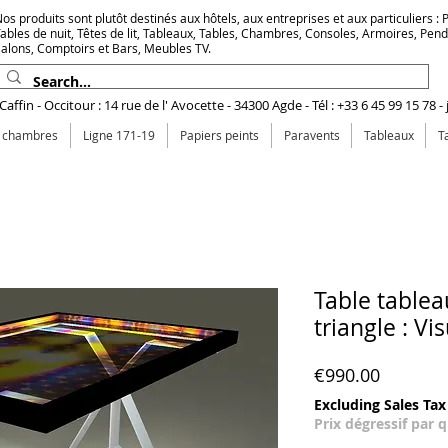
os produits sont plutôt destinés aux hôtels, aux entreprises et aux particuliers : Pr
ables de nuit, Têtes de lit, Tableaux, Tables, Chambres, Consoles, Armoires, Pen
alons, Comptoirs et Bars, Meubles TV.
affin - Occitour : 14 rue de l' Avocette - 34300 Agde - Tél : +33 6 45 99 15 78 -
e chambres
Ligne 171-19
Papiers peints
Paravents
Tableaux
T
Table tablea
triangle : Vi
Price
€990.00
Excluding Sales Tax
Prix dégressif par 