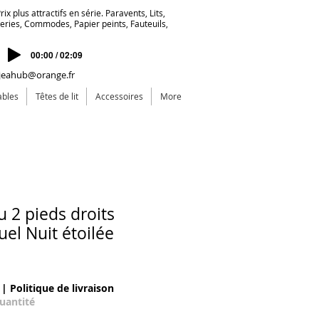
ix plus attractifs en série. Paravents, Lits,
deries, Commodes, Papier peints, Fauteuils,
00:00 / 02:09
jeahub@orange.fr
ables
Têtes de lit
Accessoires
More
u 2 pieds droits
suel Nuit étoilée
|
Politique de livraison
quantité