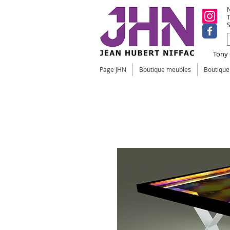
N
T
S
Tony C
Page JHN
Boutique meubles
Boutiqu