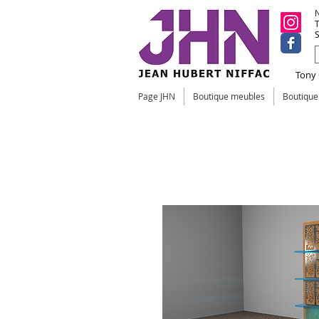
N
T
S
Tony C
Page JHN
Boutique meubles
Boutiqu