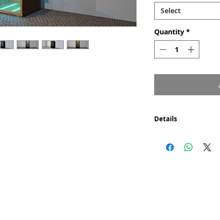
Select
Quantity
*
Details
Composants d'un pied
- Bois naturel (au c
- Métal ou Pvc en pla
Découpe laser ou à l
bois.
Hydro-dipping person
Modules imprimés e
Marque représentée :
JHN - Jean Hubert Niffac