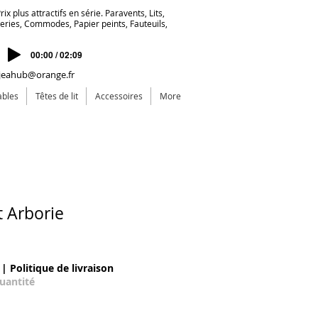
ix plus attractifs en série. Paravents, Lits,
deries, Commodes, Papier peints, Fauteuils,
00:00 / 02:09
jeahub@orange.fr
ables
Têtes de lit
Accessoires
More
t Arborie
le Price
|
Politique de livraison
quantité