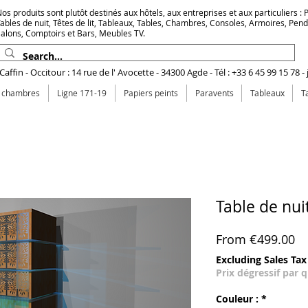
os produits sont plutôt destinés aux hôtels, aux entreprises et aux particuliers : Pr
ables de nuit, Têtes de lit, Tableaux, Tables, Chambres, Consoles, Armoires, Pen
alons, Comptoirs et Bars, Meubles TV.
affin - Occitour : 14 rue de l' Avocette - 34300 Agde - Tél : +33 6 45 99 15 78 -
e chambres
Ligne 171-19
Papiers peints
Paravents
Tableaux
T
Table de nui
Sa
From
€499.00
Excluding Sales Tax
Prix dégressif par 
Couleur :
*