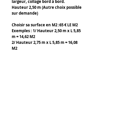
largeur, collage bord à bord.
Hauteur 2,50 m (Autre choix possible
sur demande)
Choisir sa surface en M2 :65 € LE M2
Exemples : 1/ Hauteur 2,50 m x L 5,85
m = 14,62 M2
2/ Hauteur 2,75 m x L 5,85 m = 16,08
M2
Détails :
Choisir sa surface en M2 :
- Longueur x hauteur de votre mur.
- Rajouter 50 cm sur vos deux
dimensions
Tony Caffin Occitour
Certificat d'authenticité :
14 rue de l' Avocette
- Un certificat signé de la main de
34300 Agde
l'artiste est joint au tableau
FRANCE
www.jean-hubert-niffac.com