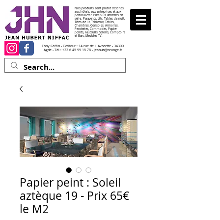
Nos produits sont plutôt destinés
aux hôtels, aux entreprises et aux
particuliers : Prix plus attractifs en
série. Paravents, Lits, Tables de nuit,
Têtes de lit, Tableaux, Tables,
Chambres, Consoles, Armoires,
Penderies, Commodes, Papier
peints, Fauteuils, Salons, Comptoirs
et Bars, Meubles TV.
Tony Caffin - Occitour : 14 rue de l' Avocette - 34300
Agde - Tél :
+33 6 45 99 15 78
-
jeahub@orange.fr
Papier peint : Soleil
aztèque 19 - Prix 65€
le M2