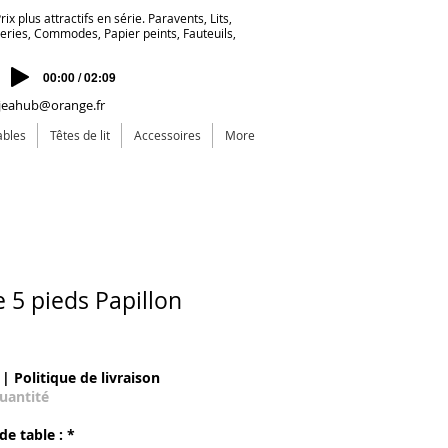
ix plus attractifs en série. Paravents, Lits,
deries, Commodes, Papier peints, Fauteuils,
00:00 / 02:09
jeahub@orange.fr
ables
Têtes de lit
Accessoires
More
 5 pieds Papillon
Sale Price
|
Politique de livraison
quantité
de table :
*