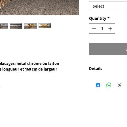
Select
Quantity
*
t placages métal chrome ou laiton
Details
e longueur et 160 cm de largeur
Composants :
- Placage métal chr
s
- Bois naturel ou no
Découpe laser pour 
le bois.
Certificat d'authenti
Marque représentée :
- Un certificat signé 
JHN - Jean Hubert Niffac