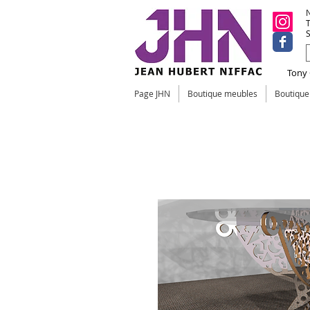
N
T
S
Tony C
Page JHN
Boutique meubles
Boutiqu