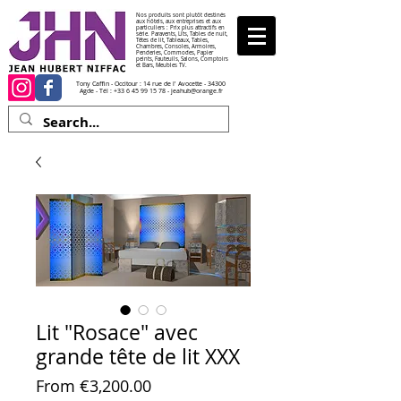
Nos produits sont plutôt destinés
aux hôtels, aux entreprises et aux
particuliers : Prix plus attractifs en
série. Paravents, Lits, Tables de nuit,
Têtes de lit, Tableaux, Tables,
Chambres, Consoles, Armoires,
Penderies, Commodes, Papier
peints, Fauteuils, Salons, Comptoirs
et Bars, Meubles TV.
Tony Caffin - Occitour : 14 rue de l' Avocette - 34300
Agde - Tél :
+33 6 45 99 15 78
-
jeahub@orange.fr
Lit "Rosace" avec
grande tête de lit XXX
Sale Price
From
€3,200.00