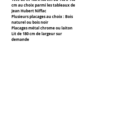
cm au choix parmi les tableaux de
Jean Hubert Niffac
Plusieurs placages au choix : Bois
naturel ou bois noir
Placages métal chrome ou laiton
Lit de 180 cm de largeur sur
demande
Détails :
Composants d'un lit :
- Bois naturel ou bois teinté noir
- Métal chrome ou laiton en placage
Découpe laser pour le métal et
Tony Caffin Occitour
découpe CNC pour le bois.
14 rue de l' Avocette
34300 Agde
Certificat d'authenticité :
FRANCE
- Un certificat signé de la main de
www.jean-hubert-niffac.com
l'artiste est joint au tableau
Marque représentée :