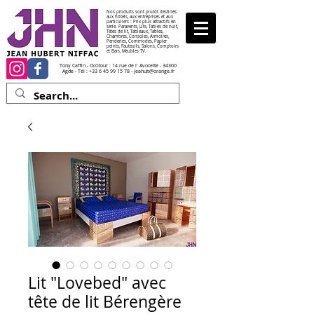
Nos produits sont plutôt destinés
aux hôtels, aux entreprises et aux
particuliers : Prix plus attractifs en
série. Paravents, Lits, Tables de nuit,
Têtes de lit, Tableaux, Tables,
Chambres, Consoles, Armoires,
Penderies, Commodes, Papier
peints, Fauteuils, Salons, Comptoirs
et Bars, Meubles TV.
Tony Caffin - Occitour : 14 rue de l' Avocette - 34300
Agde - Tél :
+33 6 45 99 15 78
-
jeahub@orange.fr
Lit "Lovebed" avec
tête de lit Bérengère