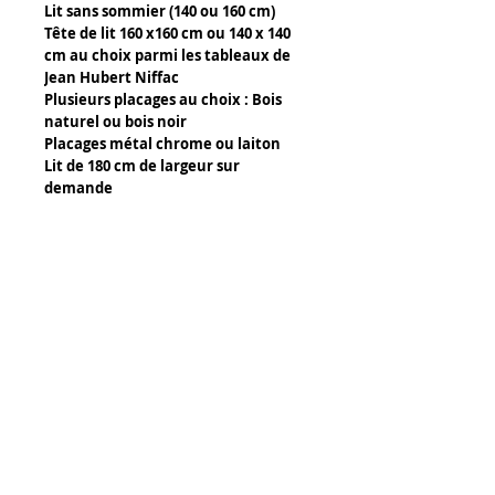
Lit sans sommier (140 ou 160 cm)
Tête de lit 160 x160 cm ou 140 x 140
cm au choix parmi les tableaux de
Jean Hubert Niffac
Plusieurs placages au choix : Bois
naturel ou bois noir
Placages métal chrome ou laiton
Lit de 180 cm de largeur sur
demande
Détails :
Composants d'un lit :
- Bois naturel ou bois teinté noir
- Métal chrome ou laiton en placage
Découpe laser pour le métal et
Tony Caffin Occitour
découpe CNC pour le bois.
14 rue de l' Avocette
34300 Agde
Certificat d'authenticité :
FRANCE
- Un certificat signé de la main de
www.jean-hubert-niffac.com