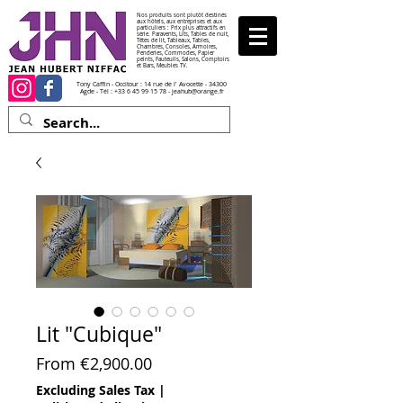
Nos produits sont plutôt destinés
aux hôtels, aux entreprises et aux
particuliers : Prix plus attractifs en
série. Paravents, Lits, Tables de nuit,
Têtes de lit, Tableaux, Tables,
Chambres, Consoles, Armoires,
Penderies, Commodes, Papier
peints, Fauteuils, Salons, Comptoirs
et Bars, Meubles TV.
Tony Caffin - Occitour : 14 rue de l' Avocette - 34300
Agde - Tél :
+33 6 45 99 15 78
-
jeahub@orange.fr
Lit "Cubique"
Sale Price
From
€2,900.00
Excluding Sales Tax
|