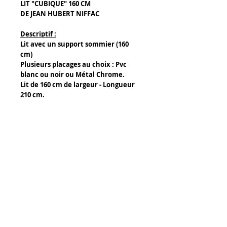
LIT "CUBIQUE" 160 CM
DE JEAN HUBERT NIFFAC
Descriptif :
Lit avec un support sommier (160
cm)
Plusieurs placages au choix : Pvc
blanc ou noir ou Métal Chrome.
Lit de 160 cm de largeur - Longueur
210 cm.
Détails :
Composants d'un pied de lit :
- Bois naturel (centre du panneau)
- Métal ou Pvc en placage (côté
extérieur du pied)
Tony Caffin Occitour
Découpe laser ou à l'eau pour les
14 rue de l' Avocette
perforations pvc et bois.
34300 Agde
FRANCE