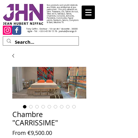
Nos produits sont plutôt destinés
aux hôtels, aux entreprises et aux
particuliers : Prix plus attractifs en
série. Paravents, Lits, Tables de nuit,
Têtes de lit, Tableaux, Tables,
Chambres, Consoles, Armoires,
Penderies, Commodes, Papier
peints, Fauteuils, Salons, Comptoirs
et Bars, Meubles TV.
Tony Caffin - Occitour : 14 rue de l' Avocette - 34300
Agde - Tél :
+33 6 45 99 15 78
-
jeahub@orange.fr
Chambre
"CARRISSIME"
Sale Price
From
€9,500.00